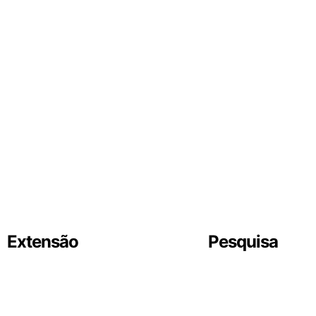
Extensão
Pesquisa
CEPEUN
Banco de Artigos
Comunidade
Grupo de pesquisa
Feira de Profissões
Pesquisa Acadêmi