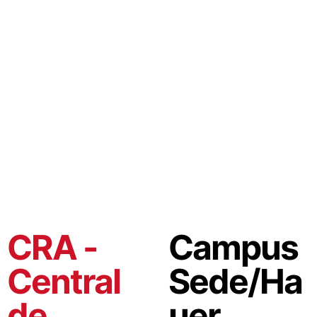
Fórum de Liderança
Revista Científica 
Intercâmbio Estudantil
CRA -
Campus
Central
Sede/Ha
de
uer