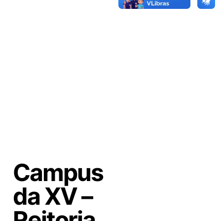
Atividades Complementares
Avaliação de Desempenho Escolar
Comissão própria de avaliação | CPA
Conheça a UniEnsino
Serviço de Apoio Acadêmico
Campus
da XV –
Reitoria