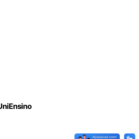
UniEnsino
Relatório de Transparência Salarial e
Critérios Remuneratórios
Atendimento