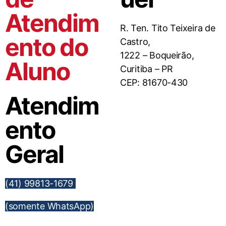
Atendim
R. Ten. Tito Teixeira de
ento do
Castro,
1222 – Boqueirão,
Aluno
Curitiba – PR
CEP: 81670-430
Atendim
ento
Geral
(41) 99813-1679
(somente WhatsApp)