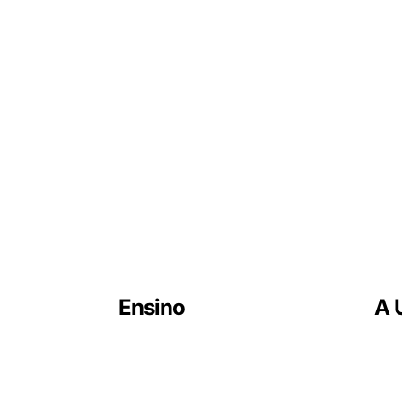
Fale com a gente!
Ensino
A 
Graduação
Graduação EAD
ca
Pós Graduação