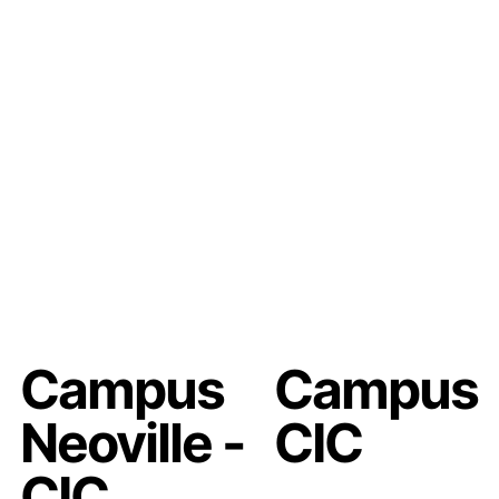
Uniensino
Programa de Idiomas
Campus
Campus
Neoville -
CIC
CIC