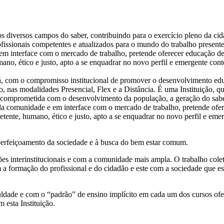
 diversos campos do saber, contribuindo para o exercício pleno da ci
fissionais competentes e atualizados para o mundo do trabalho presente e
m interface com o mercado de trabalho, pretende oferecer educação de
no, ético e justo, apto a se enquadrar no novo perfil e emergente con
, com o compromisso institucional de promover o desenvolvimento educ
, nas modalidades Presencial, Flex e a Distância. É uma Instituição, qu
e comprometida com o desenvolvimento da população, a geração do saber 
 da comunidade e em interface com o mercado de trabalho, pretende ofe
ente, humano, ético e justo, apto a se enquadrar no novo perfil e em
aperfeiçoamento da sociedade e à busca do bem estar comum.
s interinstitucionais e com a comunidade mais ampla. O trabalho coleti
a formação do profissional e do cidadão e este com a sociedade que es
ldade e com o “padrão” de ensino implícito em cada um dos cursos ofere
 esta Instituição.