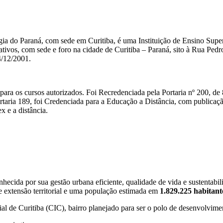
ia do Paraná, com sede em Curitiba, é uma Instituição de Ensino Super
crativos, com sede e foro na cidade de Curitiba – Paraná, sito à Rua Ped
4/12/2001.
 para os cursos autorizados. Foi Recredenciada pela Portaria nº 200, de 
ortaria 189, foi Credenciada para a Educação a Distância, com publicaç
x e a distância.
onhecida por sua gestão urbana eficiente, qualidade de vida e sustentab
 extensão territorial e uma população estimada em
1.829.225 habitant
al de Curitiba (CIC), bairro planejado para ser o polo de desenvolvimen