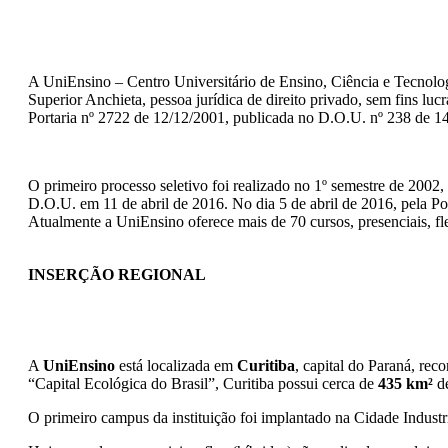
A UniEnsino – Centro Universitário de Ensino, Ciência e Tecnolog
Superior Anchieta, pessoa jurídica de direito privado, sem fins lu
Portaria nº 2722 de 12/12/2001, publicada no D.O.U. nº 238 de 1
O primeiro processo seletivo foi realizado no 1º semestre de 2002,
D.O.U. em 11 de abril de 2016. No dia 5 de abril de 2016, pela P
Atualmente a UniEnsino oferece mais de 70 cursos, presenciais, fle
INSERÇÃO REGIONAL
A
UniEnsino
está localizada em
Curitiba
, capital do Paraná, rec
“Capital Ecológica do Brasil”, Curitiba possui cerca de
435 km²
de
O primeiro campus da instituição foi implantado na Cidade Industri