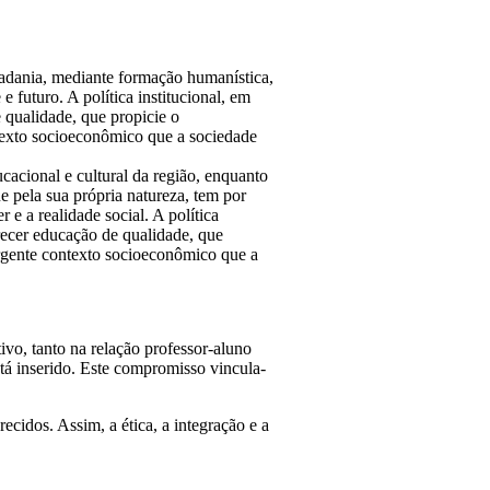
dadania, mediante formação humanística,
 futuro. A política institucional, em
 qualidade, que propicie o
texto socioeconômico que a sociedade
acional e cultural da região, enquanto
e pela sua própria natureza, tem por
e a realidade social. A política
recer educação de qualidade, que
ergente contexto socioeconômico que a
vo, tanto na relação professor-aluno
tá inserido. Este compromisso vincula-
cidos. Assim, a ética, a integração e a