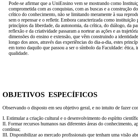
Pode-se afirmar que a UniEnsino vem se mostrando como Institui
comprometida com as conquistas, com as buscas e a construção do
crítico do conhecimento, não se limitando meramente à sua reprod
sem o repensar e o refletir. Embora caracterizada como instituição 
princípios da liberdade, da autonomia, da crítica, do diálogo, da pa
reflexão e da criatividade passaram a nortear as ações e as trajetóri
dimensões do ensino e extensão, que vêm construindo a identidad
longo dos anos, através das experiências do dia-a-dia, estes princí
em torno daquilo que passou a ser o símbolo da Faculdade: ética, i
qualidade.
OBJETIVOS ESPECÍFICOS
Observando o disposto em seu objetivo geral, e no intuito de fazer co
I. Estimular a criação cultural e o desenvolvimento do espírito científ
II. Formar recursos humanos nas diferentes áreas do conhecimento, apt
contínua;
III. Disponibilizar ao mercado profissionais que tenham uma visão abr