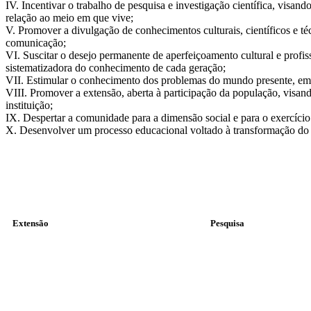
IV. Incentivar o trabalho de pesquisa e investigação científica, vis
relação ao meio em que vive;
V. Promover a divulgação de conhecimentos culturais, científicos e t
comunicação;
VI. Suscitar o desejo permanente de aperfeiçoamento cultural e profis
sistematizadora do conhecimento de cada geração;
VII. Estimular o conhecimento dos problemas do mundo presente, em pa
VIII. Promover a extensão, aberta à participação da população, visando
instituição;
IX. Despertar a comunidade para a dimensão social e para o exercíci
X. Desenvolver um processo educacional voltado à transformação do h
Extensão
Pesquisa
CEPEUN
Banco de Artigos
Comunidade
Grupo de pesquisa
Feira de Profissões
Pesquisa Acadêmica
Fórum de Liderança
Revista Científica Un
Intercâmbio Estudantil