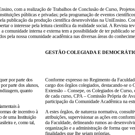
iEnsino, com a realização de Trabalhos de Conclusão de Curso, Projetos
stituições públicas e privadas; pela programação de eventos científico
 e pela publicação da produção científica desenvolvidas na UniEnsino. C
rtar o interesse pela leitura científica da realidade social. A Revista 
comunidade interna e externa tem a possibilidade de ter publicado seus
zados pela nossa comunidade acadêmica nas diversas áreas do conhecime
GESTÃO COLEGIADA E DEMOCRÁTI
quer por parte dos
Conforme expresso no Regimento da Faculdade,
 por parte dos alunos,
cargo dos órgãos colegiados, destacando-se o 
rendizagem, quanto
Extensão – Consepe, os Colegiados de Curso,
de cada curso, CPA – Comissão Própria de Aval
participação da Comunidade Acadêmica na estr
damentais à
ormas de incentivo à
A estes órgãos, de natureza normativa, consultiv
o de uma Instituição
atribuições, supervisionar as ações em confor
sileira e, como tal,
da Faculdade, delineando rumos ao desenvolvi
organização e a administração de forma que ven
finalidades que lhe sejam próprias.