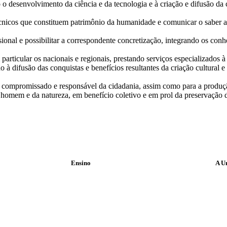
ando o desenvolvimento da ciência e da tecnologia e à criação e difusã
écnicos que constituem patrimônio da humanidade e comunicar o saber a
sional e possibilitar a correspondente concretização, integrando os con
rticular os nacionais e regionais, prestando serviços especializados 
 à difusão das conquistas e benefícios resultantes da criação cultural e
o compromissado e responsável da cidadania, assim como para a produçã
omem e da natureza, em benefício coletivo e em prol da preservação da
Ensino
A U
Graduação
Graduação EAD
Pós Graduação
iensino
Programa de Idiomas