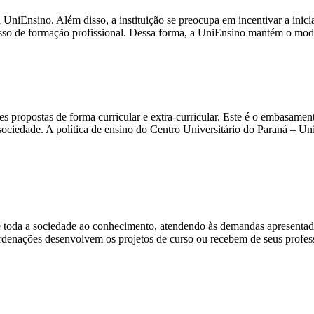
 UniEnsino. Além disso, a instituição se preocupa em incentivar a iniciaç
rocesso de formação profissional. Dessa forma, a UniEnsino mantém o mo
s propostas de forma curricular e extra-curricular. Este é o embasament
 sociedade. A política de ensino do Centro Universitário do Paraná – U
toda a sociedade ao conhecimento, atendendo às demandas apresentadas
rdenações desenvolvem os projetos de curso ou recebem de seus profes