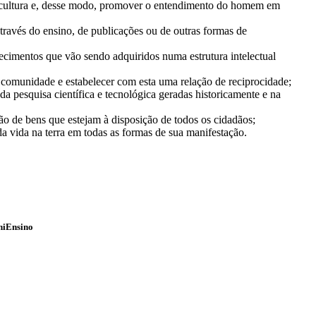
o da cultura e, desse modo, promover o entendimento do homem em
través do ensino, de publicações ou de outras formas de
hecimentos que vão sendo adquiridos numa estrutura intelectual
à comunidade e estabelecer com esta uma relação de reciprocidade;
 da pesquisa científica e tecnológica geradas historicamente e na
o de bens que estejam à disposição de todos os cidadãos;
 vida na terra em todas as formas de sua manifestação.
niEnsino
Relatório de Transparência Salarial e Critérios
Remuneratórios
Atendimento
Atividades Complementares
Avaliação de Desempenho Escolar
Comissão própria de avaliação | CPA