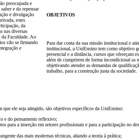
ção preocupada e
 saber e do repensar
ução e divulgação
OBJETIVOS
privada, estes
rticipação, da
as nas diversas
e da Faculdade. Ao
pios vão se firmando
Para dar conta da sua missão institucional e ati
ntegração e
institucional, a UniEnsino tem como objetivo g
presencial e a distância, cursos que ofereçam es
além de cumprirem de forma incondicional as n
objetivando atender as demandas de qualificaçã
trabalho, para a construção justa da sociedade.
m que ele seja atingido, são objetivos específicos da UniEnsino:
ico e do pensamento reflexivo;
os para a inserção em setores profissionais e para a participação no de
angente das mais modernas técnicas, aliando a teoria à prática;