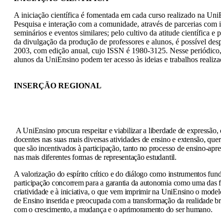
A iniciação científica é fomentada em cada curso realizado na Un
Pesquisa e interação com a comunidade, através de parcerias com in
seminários e eventos similares; pelo cultivo da atitude científica
da divulgação da produção de professores e alunos, é possível despe
2003, com edição anual, cujo ISSN é 1980-3125. Nesse periódico, a 
alunos da UniEnsino podem ter acesso às ideias e trabalhos reali
INSERÇÃO REGIONAL
A UniEnsino procura respeitar e viabilizar a liberdade de expressão, 
docentes nas suas mais diversas atividades de ensino e extensão, quer
que são incentivados à participação, tanto no processo de ensino-ap
nas mais diferentes formas de representação estudantil.
A valorização do espírito crítico e do diálogo como instrumentos fun
participação concorrem para a garantia da autonomia como uma das f
criatividade e à iniciativa, o que vem imprimir na UniEnsino o model
de Ensino inserida e preocupada com a transformação da realidade bra
com o crescimento, a mudança e o aprimoramento do ser humano.