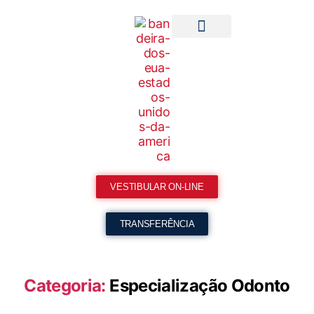
Meu Espaço
Ingresso
Pesquisa
Extensão
Institucional
Meu Espaço
Fale Conosco
Ouvidoria
VESTIBULAR ON-LINE
TRANSFERÊNCIA
Categoria:
Especialização Odonto