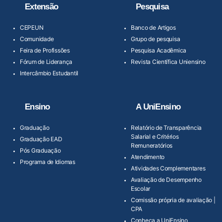
Extensão
Pesquisa
CEPEUN
Banco de Artigos
Comunidade
Grupo de pesquisa
Feira de Profissões
Pesquisa Acadêmica
Fórum de Liderança
Revista Científica Uniensino
Intercâmbio Estudantil
Ensino
A UniEnsino
Graduação
Relatório de Transparência
Salarial e Critérios
Graduação EAD
Remuneratórios
Pós Graduação
Atendimento
Programa de Idiomas
Atividades Complementares
Avaliação de Desempenho
Escolar
Comissão própria de avaliação |
CPA
Conheça a UniEnsino