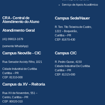
Serviço de Apoio Acadêmico
CRA - Central de
Campus Sede/Hauer
Atendimento do Aluno
R. Ten. Tito Teixeira de Castro,
Atendimento Geral
1222 – Boqueirão,
Curitiba – PR
(41) 99813-1679
CEP: 81670-430
(somente WhatsApp)
Campus Neoville - CIC
Campus CIC
Rua Senador Accioly Filho, 1021
R. Pedro Gusso, 4150
Cidade Industrial De Curitiba
Cidade Industrial de Curitiba
Curitiba – PR
Curitiba – PR
CEP: 81315-000
CEP: 81310-000
Campus da XV – Reitoria
Rua XV de Novembro, 551 –
Centro, Curitiba – PR
CEP: 80020-310