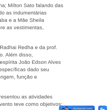
na; Milton Sato falando das
do as indumentárias
aba e a Mãe Sheila
re as vestimentas,
dhai Redha e da prof.
o. Além disso,
espírita João Edson Alves
específicas dado seu
origem, função e
resentou as atividades
vento teve como objetivos: