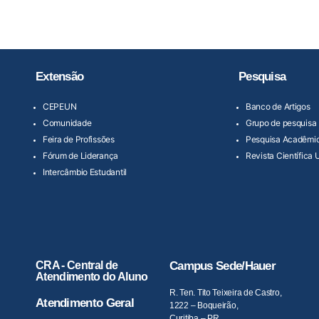
Extensão
Pesquisa
CEPEUN
Banco de Artigos
Comunidade
Grupo de pesquisa
Feira de Profissões
Pesquisa Acadêmi
Fórum de Liderança
Revista Científica 
Intercâmbio Estudantil
CRA - Central de
Campus Sede/Hauer
Atendimento do Aluno
R. Ten. Tito Teixeira de Castro,
Atendimento Geral
1222 – Boqueirão,
Curitiba – PR