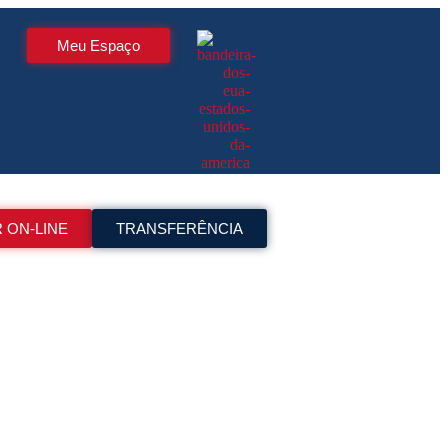
Meu Espaço
 ON-LINE
TRANSFERÊNCIA
Meu Espaço