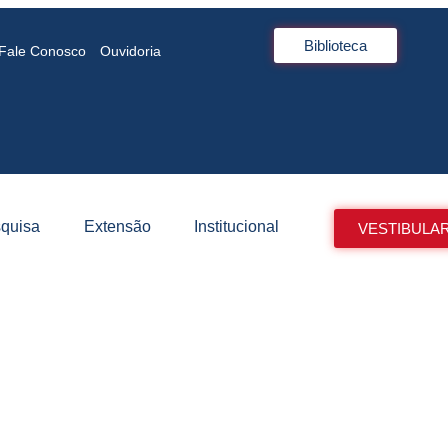
Biblioteca
Fale Conosco
Ouvidoria
quisa
Extensão
Institucional
VESTIBULAR