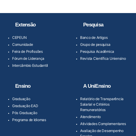
Extensão
Pesquisa
CEPEUN
Banco de Artigos
Comunidade
Grupo de pesquisa
Feira de Profissões
Pesquisa Acadêmica
Fórum de Liderança
Revista Científica Uniensino
Intercâmbio Estudantil
Ensino
A UniEnsino
Graduação
Relatório de Transparência
Salarial e Critérios
Graduação EAD
Remuneratórios
Pós Graduação
Atendimento
Programa de Idiomas
Atividades Complementares
Avaliação de Desempenho