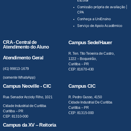
Escolar
Comissão própria de avaliação |
CPA
Conheça a UniEnsino
Serviço de Apoio Acadêmico
CRA - Central de
Campus Sede/Hauer
Atendimento do Aluno
R. Ten. Tito Teixeira de Castro,
Atendimento Geral
1222 – Boqueirão,
Curitiba – PR
(41) 99813-1679
CEP: 81670-430
(somente WhatsApp)
Campus Neoville - CIC
Campus CIC
Rua Senador Accioly Filho, 1021
R. Pedro Gusso, 4150
Cidade Industrial De Curitiba
Cidade Industrial de Curitiba
Curitiba – PR
Curitiba – PR
CEP: 81315-000
CEP: 81310-000
Campus da XV – Reitoria