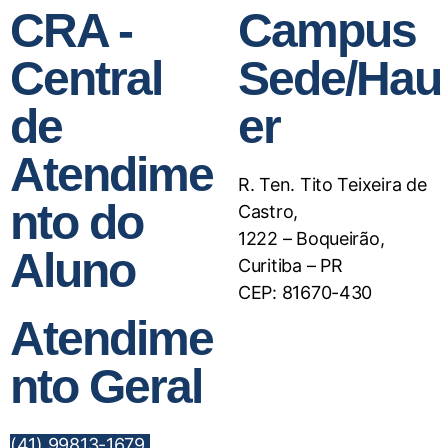
CRA -
Campus
Central
Sede/Hau
de
er
Atendime
R. Ten. Tito Teixeira de
nto do
Castro,
1222 – Boqueirão,
Aluno
Curitiba – PR
CEP: 81670-430
Atendime
nto Geral
(41) 99813-1679