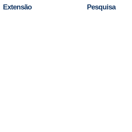
Extensão
Pesquisa
CEPEUN
Banco de Artigos
Comunidade
Grupo de pesquisa
Feira de Profissões
Pesquisa Acadêmi
Fórum de Liderança
Revista Científica 
Intercâmbio Estudantil