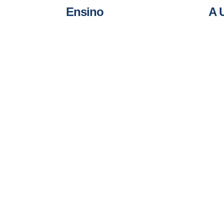
Ensino
A 
Graduação
Graduação EAD
ca
Pós Graduação
Uniensino
Programa de Idiomas