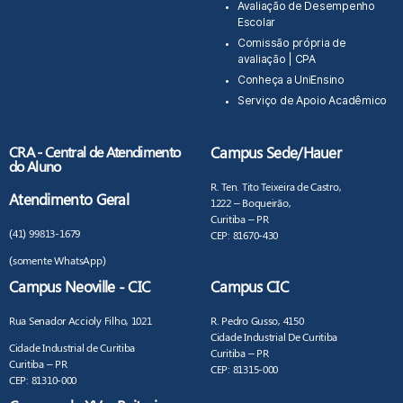
Avaliação de Desempenho
Escolar
Comissão própria de
avaliação | CPA
Conheça a UniEnsino
Serviço de Apoio Acadêmico
CRA - Central de Atendimento
Campus Sede/Hauer
do Aluno
R. Ten. Tito Teixeira de Castro,
Atendimento Geral
1222 – Boqueirão,
Curitiba – PR
(41) 99813-1679
CEP: 81670-430
(somente WhatsApp)
Campus Neoville - CIC
Campus CIC
Rua Senador Accioly Filho, 1021
R. Pedro Gusso, 4150
Cidade Industrial De Curitiba
Cidade Industrial de Curitiba
Curitiba – PR
Curitiba – PR
CEP: 81315-000
CEP: 81310-000