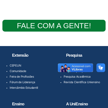
FALE COM A GENTE!
Extensão
Pesquisa
CEPEUN
Banco de Artigos
Comunidade
Grupo de pesquisa
Feira de Profissões
Pesquisa Acadêmica
Fórum de Liderança
Revista Científica Uniensino
Intercâmbio Estudantil
Ensino
A UniEnsino