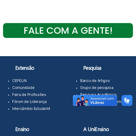
FALE COM A GENTE!
Extensão
Pesquisa
CEPEUN
Banco de Artigos
Comunidade
Grupo de pesquisa
Feira de Profissões
Pesquisa Acadêmica
Fórum de Liderança
Revista Científica Uniensino
Intercâmbio Estudantil
Ensino
A UniEnsino