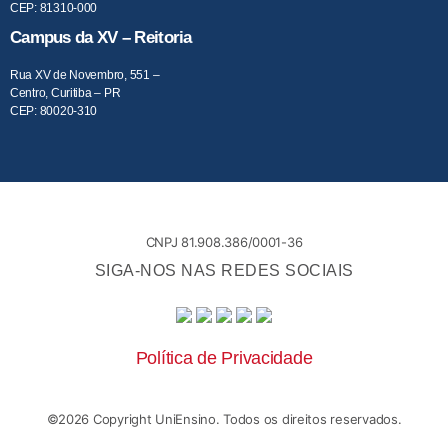
CEP: 81310-000
Campus da XV – Reitoria
Rua XV de Novembro, 551 –
Centro, Curitiba – PR
CEP: 80020-310
CNPJ 81.908.386/0001-36
SIGA-NOS NAS REDES SOCIAIS
Política de Privacidade
©
2026
Copyright UniEnsino. Todos os direitos reservados.