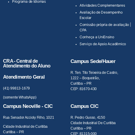
Programa de Idiomas
Atividades Complementares
Avaliação de Desempenho
Escolar
Comissão própria de avaliação |
CPA
Conheça a UniEnsino
Serviço de Apoio Acadêmico
CRA - Central de
Campus Sede/Hauer
Atendimento do Aluno
R. Ten. Tito Teixeira de Castro,
Atendimento Geral
1222 – Boqueirão,
Curitiba – PR
(41) 99813-1679
CEP: 81670-430
(somente WhatsApp)
Campus Neoville - CIC
Campus CIC
Rua Senador Accioly Filho, 1021
R. Pedro Gusso, 4150
Cidade Industrial De Curitiba
Cidade Industrial de Curitiba
Curitiba – PR
Curitiba – PR
CEP: 81315-000