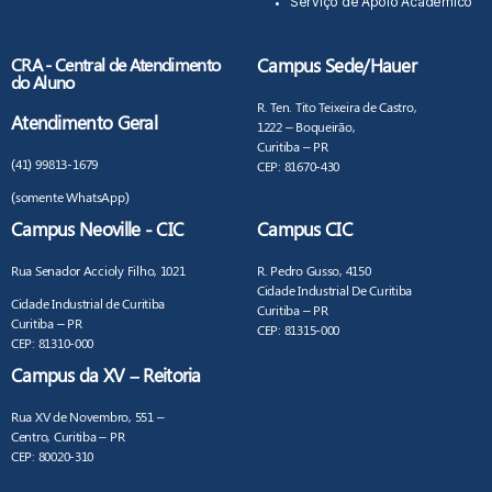
Serviço de Apoio Acadêmico
CRA - Central de Atendimento
Campus Sede/Hauer
do Aluno
R. Ten. Tito Teixeira de Castro,
Atendimento Geral
1222 – Boqueirão,
Curitiba – PR
(41) 99813-1679
CEP: 81670-430
(somente WhatsApp)
Campus Neoville - CIC
Campus CIC
Rua Senador Accioly Filho, 1021
R. Pedro Gusso, 4150
Cidade Industrial De Curitiba
Cidade Industrial de Curitiba
Curitiba – PR
Curitiba – PR
CEP: 81315-000
CEP: 81310-000
Campus da XV – Reitoria
Rua XV de Novembro, 551 –
Centro, Curitiba – PR
CEP: 80020-310