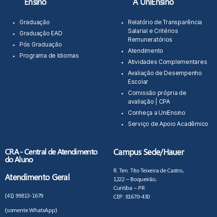
Ensino
A UniEnsino
Graduação
Relatório de Transparência
Salarial e Critérios
Graduação EAD
Remuneratórios
Pós Graduação
Atendimento
Programa de Idiomas
Atividades Complementares
Avaliação de Desempenho
Escolar
Comissão própria de
avaliação | CPA
Conheça a UniEnsino
Serviço de Apoio Acadêmico
CRA - Central de Atendimento
Campus Sede/Hauer
do Aluno
R. Ten. Tito Teixeira de Castro,
Atendimento Geral
1222 – Boqueirão,
Curitiba – PR
(41) 99813-1679
CEP: 81670-430
(somente WhatsApp)