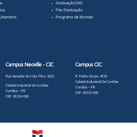
a
Graduação EAD
ica
Pós Graduação
 Uniensino
Programa de Idiomas
Campus Neoville - CIC
Campus CIC
Rua Senador Accioly Filho, 1021
R. Pedro Gusso, 4150
Cidade Industrial De Curitiba
Cidade Industrial de Curitiba
Curitiba – PR
Curitiba – PR
CEP: 81315-000
CEP: 81310-000