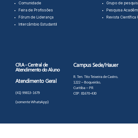
Comunidade
Grupo de pesquis
Feira de Profissões
Pesquisa Acadêm
Fórum de Liderança
Revista Científica
Intercâmbio Estudantil
CRA - Central de
Campus Sede/Hauer
Atendimento do Aluno
R. Ten. Tito Teixeira de Castro,
Atendimento Geral
1222 – Boqueirão,
Curitiba – PR
(41) 99813-1679
CEP: 81670-430
(somente WhatsApp)