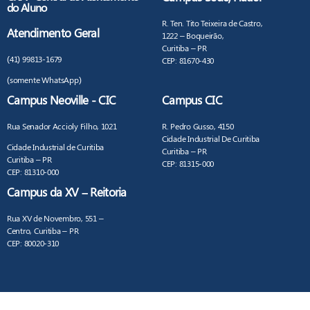
do Aluno
R. Ten. Tito Teixeira de Castro,
Atendimento Geral
1222 – Boqueirão,
Curitiba – PR
(41) 99813-1679
CEP: 81670-430
(somente WhatsApp)
Campus Neoville - CIC
Campus CIC
Rua Senador Accioly Filho, 1021
R. Pedro Gusso, 4150
Cidade Industrial De Curitiba
Cidade Industrial de Curitiba
Curitiba – PR
Curitiba – PR
CEP: 81315-000
CEP: 81310-000
Campus da XV – Reitoria
Rua XV de Novembro, 551 –
Centro, Curitiba – PR
CEP: 80020-310