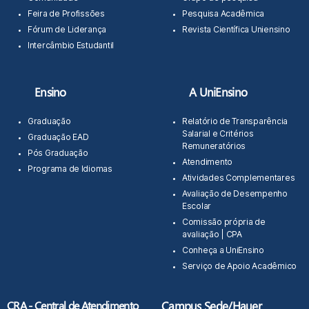
Feira de Profissões
Pesquisa Acadêmica
Fórum de Liderança
Revista Científica Uniensino
Intercâmbio Estudantil
Ensino
A UniEnsino
Graduação
Relatório de Transparência
Salarial e Critérios
Graduação EAD
Remuneratórios
Pós Graduação
Atendimento
Programa de Idiomas
Atividades Complementares
Avaliação de Desempenho
Escolar
Comissão própria de
avaliação | CPA
Conheça a UniEnsino
Serviço de Apoio Acadêmico
CRA - Central de Atendimento
Campus Sede/Hauer